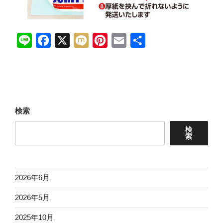
L
F
X
M
P
E
共
i
a
i
i
m
有
n
c
x
n
a
e
e
i
t
i
b
e
l
検索
o
r
検
o
e
索
k
s
t
2026年6月
2026年5月
2025年10月