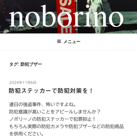
コ
ン
テ
ン
NOBORINO（ノボリーノ）のぼり旗
のぼり旗とステッカーで世界を元気に！
ツ
へ
＆ステッカー専門店
メニュー
ス
キ
ッ
タグ:
防犯ブザー
プ
投
2024年11月6日
稿
防犯ステッカーで防犯対策を！
日:
連日の強盗事件、怖いですよね。
防犯意識が高いことをアピールしませんか？
ノボリーノの防犯ステッカーで犯罪抑止！
もちろん実際の防犯カメラや防犯ブザーなどの防犯商品
を併用ください。