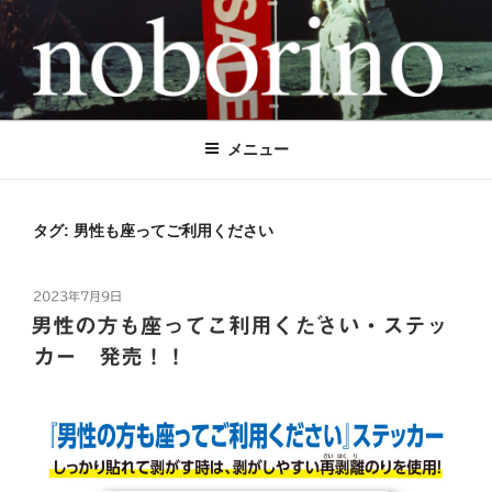
コ
ン
テ
ン
NOBORINO（ノボリーノ）のぼり旗
のぼり旗とステッカーで世界を元気に！
ツ
へ
＆ステッカー専門店
メニュー
ス
キ
ッ
タグ:
男性も座ってご利用ください
プ
投
2023年7月9日
稿
男性の方も座ってご利用ください・ステッ
日:
カー 発売！！