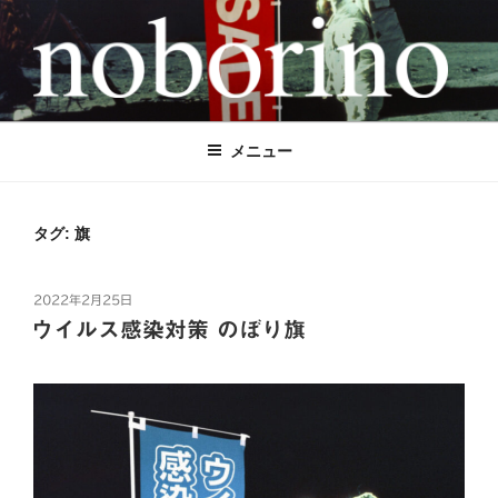
コ
ン
テ
ン
NOBORINO（ノボリーノ）のぼり旗
のぼり旗とステッカーで世界を元気に！
ツ
へ
＆ステッカー専門店
メニュー
ス
キ
ッ
タグ:
旗
プ
投
2022年2月25日
稿
ウイルス感染対策 のぼり旗
日: