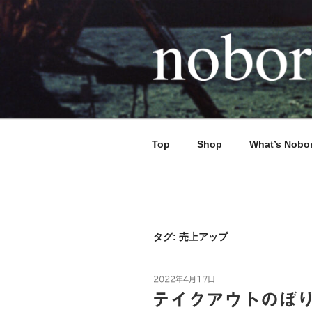
コ
ン
テ
ン
ツ
へ
NOBORI
のぼり旗とステッカーで世界を
ス
キ
ッ
Top
Shop
What’s Nobo
プ
タグ:
売上アップ
投
2022年4月17日
稿
テイクアウトのぼり
日: