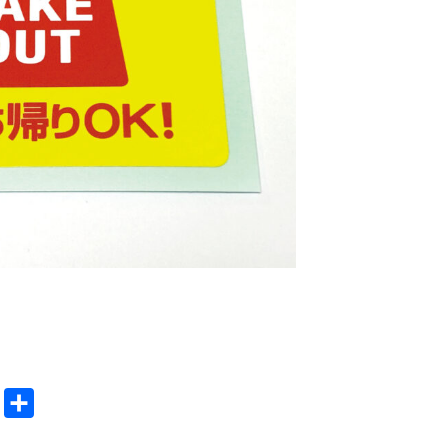
E
共
m
有