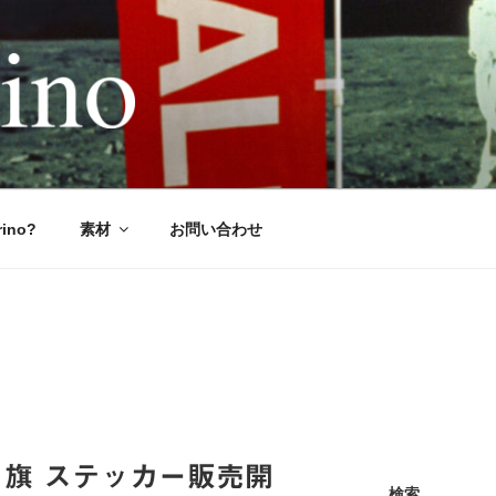
NO（ノボリーノ）のぼり旗＆
元気に！
rino?
素材
お問い合わせ
旗 ステッカー販売開
検索