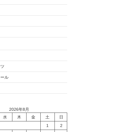
ーツ
シール
2026年8月
水
木
金
土
日
1
2