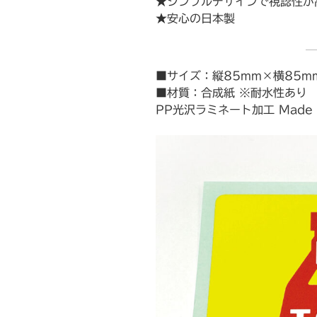
★シンプルデザインで視認性が
★安心の日本製
■サイズ：縦85mm×横85m
■材質：合成紙 ※耐水性あり
PP光沢ラミネート加工 Made i