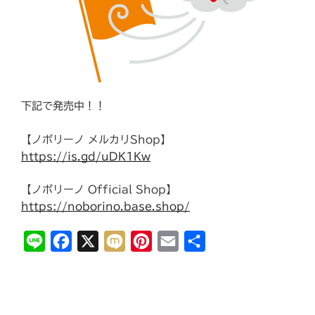
下記で発売中！！
【ノボリーノ メルカリShop】
https://is.gd/uDK1Kw
【ノボリーノ Official Shop】
https://noborino.base.shop/
L
F
X
M
P
E
共
i
a
i
i
m
有
n
c
x
n
a
e
e
i
t
i