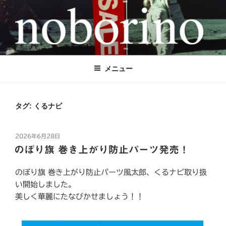
コ
ン
テ
ン
NOBORINO（ノボリーノ）のぼり旗
のぼり旗とステッカーで世界を元気に！
ツ
へ
＆ステッカー専門店
メニュー
ス
キ
ッ
タグ:
くるナビ
プ
投
2026年6月28日
稿
のぼり旗 巻き上がり防止パーツ発売！
日:
のぼり旗 巻き上がり防止パーツ風太郎、くるナビ取り扱
い開始しました。
美しく華麗にたなびかせましょう！！